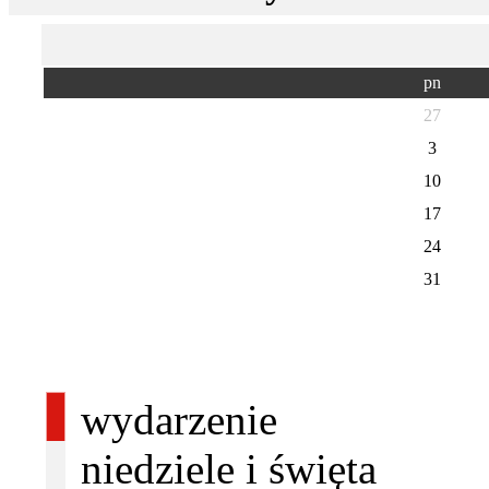
pn
27
3
10
17
24
31
wydarzenie
niedziele i święta