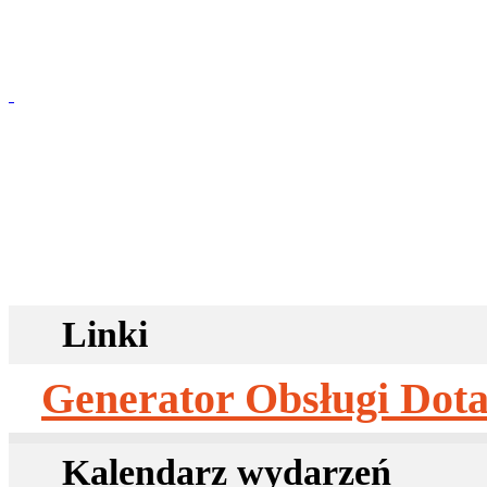
Program Aktywni+
Polityka społecz
Aktualności
Program Senior+
Program ASOS
osób starszych 2
Linki
Generator Obsługi Dota
Kalendarz wydarzeń