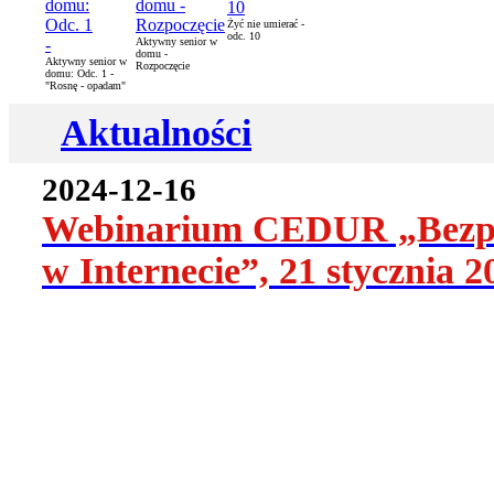
Żyć nie umierać -
odc. 10
Aktywny senior w
domu -
Aktywny senior w
Rozpoczęcie
domu: Odc. 1 -
"Rosnę - opadam"
Aktualności
2024-12-16
Webinarium CEDUR „Bezpiecz
w Internecie”, 21 stycznia 2